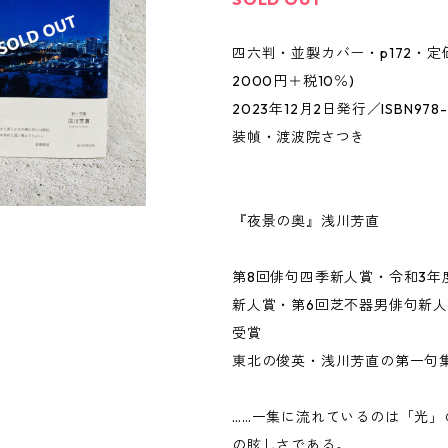
四六判・並製カバー・p172・定価
2000円＋税10％)
2023年12月2日発行／ISBN978-4-
装幀・渡波院さつき
『夜景の奥』浅川芳直
第8回俳句四季新人賞・令和3年
新人賞・第6回芝不器男俳句新
受賞
東北の俊英・浅川芳直の第一句
……一集に流れているのは「光」
の眩しさである。