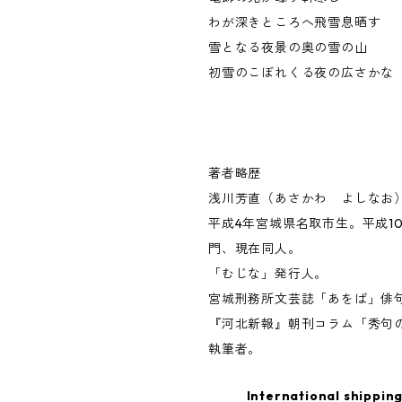
わが深きところへ飛雪息晒す
雪となる夜景の奥の雪の山
初雪のこぼれくる夜の広さかな
著者略歴
浅川芳直（あさかわ よしなお
平成4年宮城県名取市生。平成1
門、現在同人。
「むじな」発行人。
宮城刑務所文芸誌「あをば」俳
『河北新報』朝刊コラム「秀句
執筆者。
International shipping