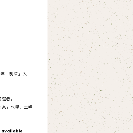
）
0年「駒草」入
句選者。
の泉」水曜、土曜
 available