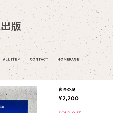
季出版
ALL ITEM
CONTACT
HOMEPAGE
夜景の奥
¥2,200
SOLD OUT