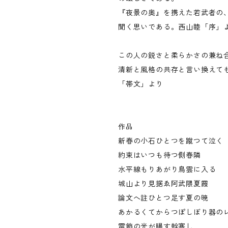
『夜景の奥』を携えた若武者の
聞く思いである。西山睦「序」
この人の鋭さと柔らかさの兼ね
清新と風格の共存と言い換えて
「帯文」より
作品
新春の小石ひとつを蹴つて泣く
約束はいつも待つ側春隣
水平線もりあがり鳥雲に入る
城山より見据ゑ阿武隈夏霞
論文へ註ひとつ足す夏の暁
あかるくてからつぽしぼり器の
電飾の光が曝す幹寒し