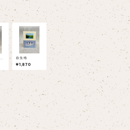
『て
自生地
戸―
¥1,870
旅す