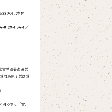
2200円(本体
8129-1134-1 ／
度宮城県芸術選奨
人賞対馬康子奨励賞
集
の明るさと「雪」