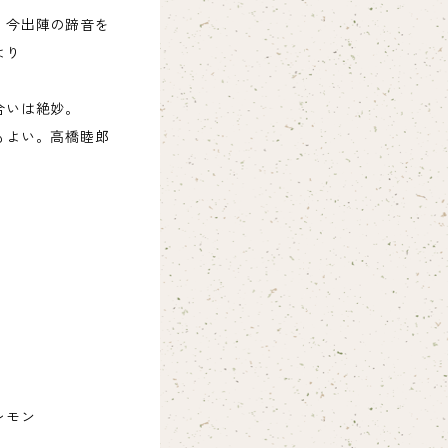
、今出陣の蹄音を
より
合いは絶妙。
もよい。高橋睦郎
レモン