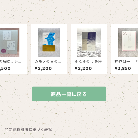
代短歌カレン
カモメの日の読
みなみのうを座
神作研一 
ー2026
書
のひらの江
,500
¥2,200
¥2,200
¥3,850
―古典籍を
る』
商品一覧に戻る
特定商取引法に基づく表記